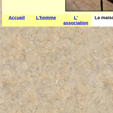
Accueil
L'homme
L'
La mais
association