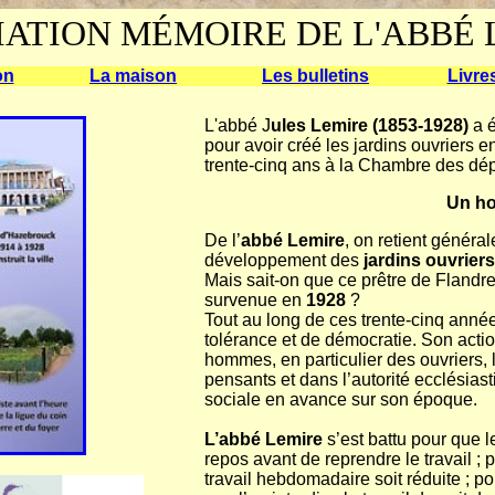
IATION MÉMOIRE DE L'ABBÉ 
on
La maison
Les bulletins
Livre
L'abbé J
ules Lemire (1853-1928)
a é
pour avoir créé les jardins ouvriers e
trente-cinq ans à la Chambre des dép
Un ho
De l’
abbé Lemire
, on retient général
développement des
jardins ouvriers
Mais sait-on que ce prêtre de Flandr
survenue en
1928
?
Tout au long de ces trente-cinq années
tolérance et de démocratie. Son actio
hommes, en particulier des ouvriers, 
pensants et dans l’autorité ecclésias
sociale en avance sur son époque.
L’abbé Lemire
s’est battu pour que
repos avant de reprendre le travail ; 
travail hebdomadaire soit réduite ; 