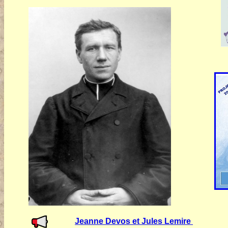
Jeanne Devos et Jules Lemire