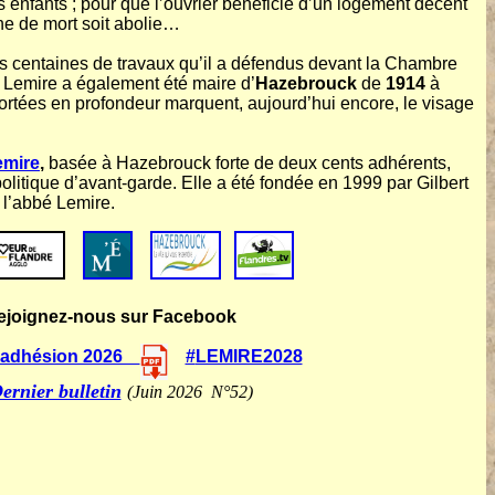
des enfants ; pour que l’ouvrier bénéficie d’un logement décent
ine de mort soit abolie…
s centaines de travaux qu’il a défendus devant la Chambre
é Lemire a également été maire d’
Hazebrouck
de
1914
à
portées en profondeur marquent, aujourd’hui encore, le visage
emire
,
basée à Hazebrouck forte de deux cents adhérents,
olitique d’avant-garde. Elle a été fondée en 1999 par Gilbert
 l’abbé Lemire.
ejoignez-nous sur Facebook
d'adhésion 2026
#
LEMIRE2028
ernier bulletin
(Juin 2026 N°52)