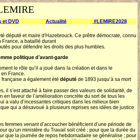
LEMIRE
s et DVD
Actualité
#LEMIRE2028
té député et maire d'Hazebrouck. Ce prêtre démocrate, connu
n France, a bataillé durant
utés pour défendre les droits des plus humbles.
mme politique d’avant-garde
ement le rôle qu’il a joué dans la création et dans le
en France.
e française a également été
député
de 1893 jusqu’à sa mort
, il s’est attaché à faire passer des valeurs de solidarité, de
n en faveur de l’amélioration concrète du sort de tous les
lui a valu d’incessantes critiques dans les milieux bien
tique qui a désavoué à plusieurs reprises ses idées de justice
 les femmes venant d’accoucher bénéficient d’une période de
pour qu’un ministère du Travail soit créé ; pour que la durée du
pour que la journée de repos hebdomadaire se généralise ; pour