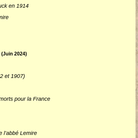
ouck en 1914
emire
 (Juin 2024)
02 et 1907)
orts pour la France
e l’abbé Lemire